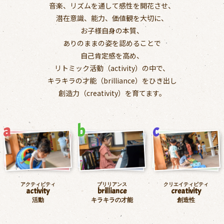
音楽、リズムを通して感性を開花させ、
潜在意識、能力、価値観を大切に、
お子様自身の本質、
ありのままの姿を認めることで
自己肯定感を高め、
リトミック活動（activity）の中で、
キラキラの才能（brilliance）をひき出し
創造力（creativity）を育てます。
アクティビティ
ブリリアンス
クリエイティビティ
activity
brilliance
creativity
活動
キラキラの才能
創造性